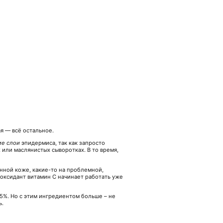
ая — всё остальное.
ие слои
эпидермиса, так как запросто
или маслянистых сыворотках. В то время,
нной коже, какие-то на проблемной,
иоксидант витамин С начинает работать уже
5%. Но с этим ингредиентом больше – не
ь.