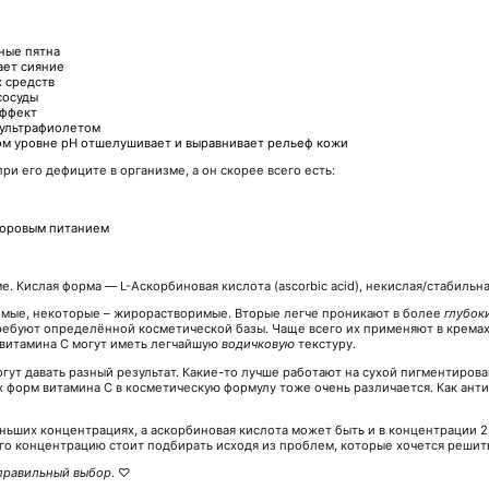
ные пятна
ает сияние
 средств
сосуды
эффект
 ультрафиолетом
ком уровне pH отшелушивает и выравнивает рельеф кожи
ри его дефиците в организме, а он скорее всего есть:
доровым питанием
. Кислая форма — L-Аскорбиновая кислота (ascorbic acid), некислая/стабильн
мые, некоторые – жирорастворимые. Вторые легче проникают в более
глубок
ебуют определённой косметической базы. Чаще всего их применяют в кремах 
 витамина С могут иметь легчайшую
водичковую
текстуру.
ут давать разный результат. Какие-то лучше работают на сухой пигментирова
х форм витамина С в косметическую формулу тоже очень различается. Как ант
ьших концентрациях, а аскорбиновая кислота может быть и в концентрации 2
 его концентрацию стоит подбирать исходя из проблем, которые хочется решит
правильный выбор
. ♡