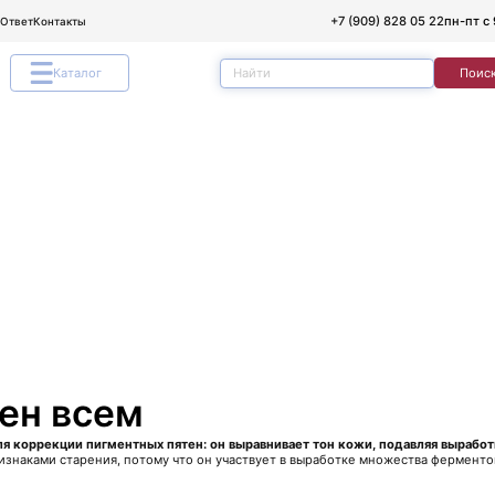
+7 (909) 828 05 22
пн-пт с 
/Ответ
Контакты
Каталог
Поис
ен всем
я коррекции пигментных пятен: он выравнивает тон кожи, подавляя выработ
знаками старения, потому что он участвует в выработке множества ферменто