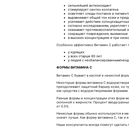
сильнейший антиоксидант
стимулирует синтез коллагена
осветляет следы постакне и пигмент
выравнивает общий тон кожи и прид
усиливает действие солнцезащитных
согласно исследованиям, укрепляет 
оказывает противовоспалительный 
сокращает повреждения, вызванные
в высоких концентрациях и при низ
Особенно
эффективно
Витамин С работает п
у курящих
у всех старше 60 лет
у людей с несбалансированным/нез
ФОРМЫ ВИТАМИНА С
Витамин С бывает в
кислой
и
некислой
форме
Некоторые формы витамина С водораствори
преодолевают защитный барьер кожи, но тр
как средства с водорастворимыми формами
Разные формы и концентрации этих форм мог
склонной к жирности. Процент ввода разны
от 0.5%.
Некислые формы обычно используются в мен
значит лучше. Как форму витамина С, так и
Наши консультанты всегда помогут сделать