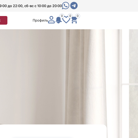
9:00 до 22:00, сб-вс с 10:00 до 20:00
0
0
0
к
Профиль