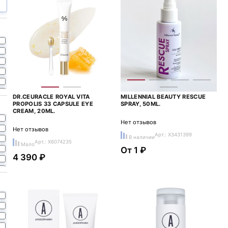
DR.CEURACLE ROYAL VITA
MILLENNIAL BEAUTY RESCUE
PROPOLIS 33 CAPSULE EYE
SPRAY, 50ML.
CREAM, 20ML.
Нет отзывов
Нет отзывов
Арт.: X3431399
В наличии
Арт.: X6074235
Мало
От 1 ₽
4 390 ₽