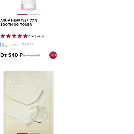
ANUA HEARTLEF 77%
SOOTHING TONER
2 отзывов
Арт.: X9745771
Мало
От 540 ₽
От 1 500 ₽
-64%