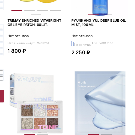
TRIMAY ENRICHED VITABRIGHT
PYUNKANG YUL DEEP BLUE OIL
GEL EYE PATCH, 60ШТ.
MIST, 100ML.
Нет отзывов
Нет отзывов
Нет в наличии
Арт.: X431701
Арт.: X6015133
В наличии
1 800 ₽
2 250 ₽