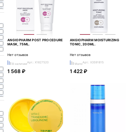
ANGIOPHARM POST PROCEDURE
ANGIOPHARM MOISTURIZING
MASK, 75ML.
TONIC, 200ML.
Нет отзывов
Нет отзывов
Арт.: X1827520
Арт.: X3591815
В наличии
Мало
1 568 ₽
1 422 ₽