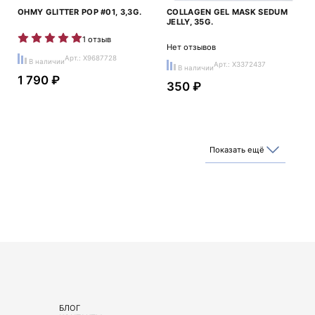
OHMY GLITTER POP #01, 3,3G.
COLLAGEN GEL MASK SEDUM
JELLY, 35G.
1 отзыв
Нет отзывов
Арт.: X9687728
В наличии
Арт.: X3372437
В наличии
1 790 ₽
350 ₽
Показать ещё
БЛОГ