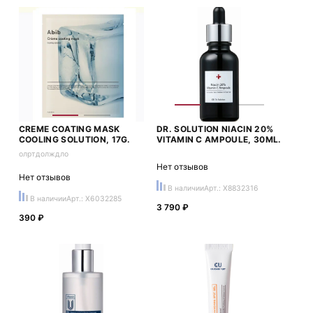
CREME COATING MASK
DR. SOLUTION NIACIN 20%
COOLING SOLUTION, 17G.
VITAMIN C AMPOULE, 30ML.
олртдолждло
Нет отзывов
Нет отзывов
В наличии
Арт.: X8832316
В наличии
Арт.: X6032285
3 790 ₽
390 ₽