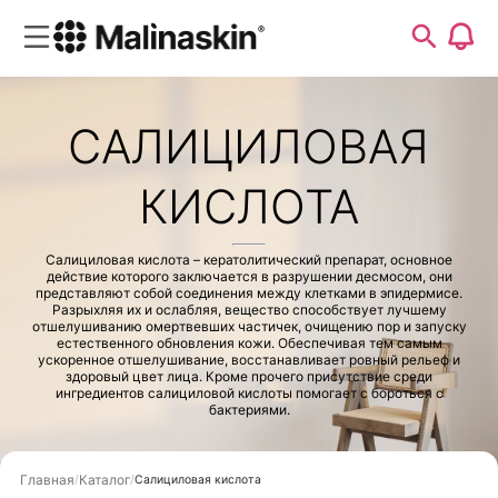
САЛИЦИЛОВАЯ
КИСЛОТА
Салициловая кислота – кератолитический препарат, основное
действие которого заключается в разрушении десмосом, они
представляют собой соединения между клетками в эпидермисе.
Разрыхляя их и ослабляя, вещество способствует лучшему
отшелушиванию омертвевших частичек, очищению пор и запуску
естественного обновления кожи. Обеспечивая тем самым
ускоренное отшелушивание, восстанавливает ровный рельеф и
здоровый цвет лица. Кроме прочего присутствие среди
ингредиентов салициловой кислоты помогает с бороться с
бактериями.
Главная
Каталог
Салициловая кислота