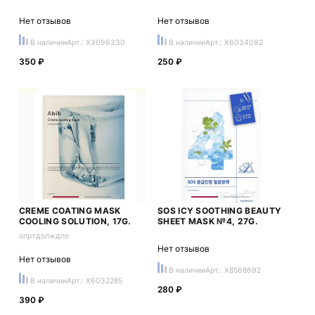
Нет отзывов
Нет отзывов
В наличии
Арт.: X3096330
В наличии
Арт.: X6034092
350 ₽
250 ₽
CREME COATING MASK
SOS ICY SOOTHING BEAUTY
COOLING SOLUTION, 17G.
SHEET MASK №4, 27G.
олртдолждло
Нет отзывов
Нет отзывов
В наличии
Арт.: X8568692
В наличии
Арт.: X6032285
280 ₽
390 ₽