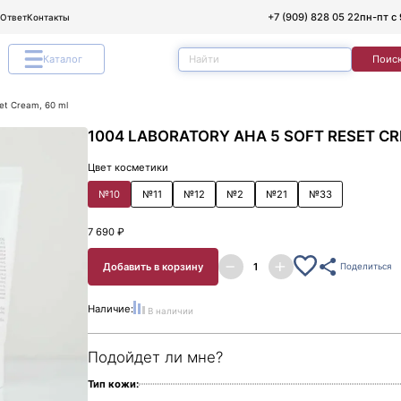
+7 (909) 828 05 22
пн-пт с 
/Ответ
Контакты
Каталог
Поис
et Cream, 60 ml
1004 LABORATORY AHA 5 SOFT RESET CR
Цвет косметики
№10
№11
№12
№2
№21
№33
7 690 ₽
Добавить в корзину
Поделиться
Наличие:
В наличии
Подойдет ли мне?
Тип кожи: