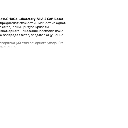
 кожи?
1004 Laboratory AHA 5 Soft Reset
предлагает свежесть и мягкость в одном
в ежедневный ритуал красоты.
авномерного нанесения, позволяя коже
гко распределяется, создавая ощущение
завершающий этап вечернего ухода. Его
именения.
ете внимание на продуманный продукт,
ности об этом креме доступны в