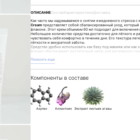
ОПИСАНИЕ
Состав
Характеристики
Доставка
Как часто мы задумываемся о снятии ежедневного стресса с
Cream
представляет собой сбалансированный уход, который 
флаконе. Этот крем объемом 60 мл подходит для включения 
Небольшое количество средства достаточно для лёгкого и р
чувствовать себя комфортно в течение дня. Его текстура ле
лёгкости и аккуратной заботы.
Средство удобно использовать как базу под макияж или как 
формат обеспечивает достаточный запас для регулярного пр
Выбирая 1004 Laboratory AHA 5 Soft Reset Cream, вы обраща
Показать еще
который гармонично вписывается в рутину ухода. Все подроб
магазине Malinaskin.
Компоненты в составе
Азулен
Аллантоин
Экстракт листьев агавы