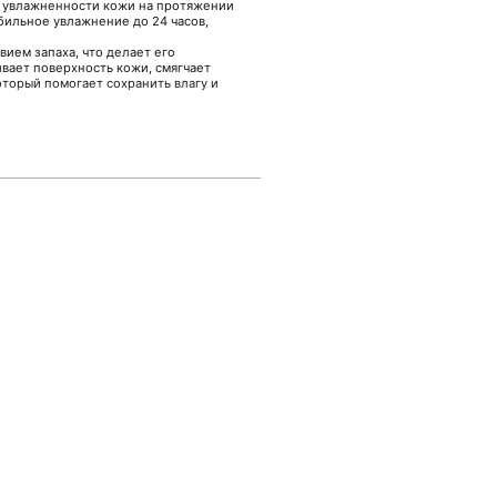
ь увлажненности кожи на протяжении
бильное увлажнение до 24 часов,
вием запаха, что делает его
вает поверхность кожи, смягчает
торый помогает сохранить влагу и
чищенной по наномембранной
арьера кожи.
са и здоровья кожи.
рования, распределяя средство по
могает раскрыть потенциал продукта и
дителю средств по уходу и получаете
накомиться с ним и другими средствами