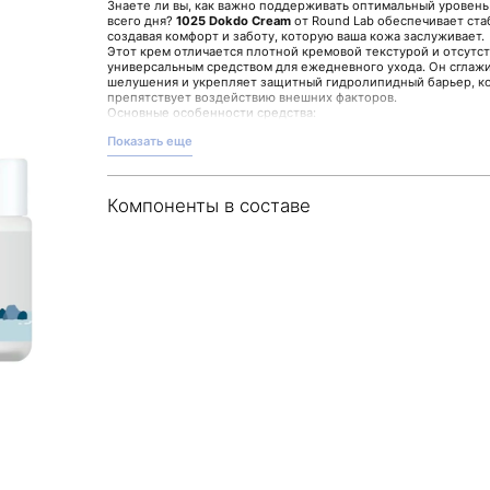
Знаете ли вы, как важно поддерживать оптимальный уровен
всего дня?
1025 Dokdo Cream
от Round Lab обеспечивает ста
создавая комфорт и заботу, которую ваша кожа заслуживает.
Этот крем отличается плотной кремовой текстурой и отсутст
универсальным средством для ежедневного ухода. Он сглажи
шелушения и укрепляет защитный гидролипидный барьер, ко
препятствует воздействию внешних факторов.
Основные особенности средства:
Обогащение минералами глубинной морской воды, о
Показать еще
технологии.
Поддержка и укрепление естественного защитного б
Мягкое питание, направленное на поддержание балан
Компоненты в составе
Рекомендуется использовать крем после очищения и тонизи
массажным линиям для лучшего впитывания. Такой подход по
способствует поддержанию肌⟨肌⟩ в тонусе.
Выбирая
1025 Dokdo Cream
, вы доверяете опытному произво
продукт, способный поддержать гармонию и баланс кожи. Оз
можно в магазине Malinaskin.