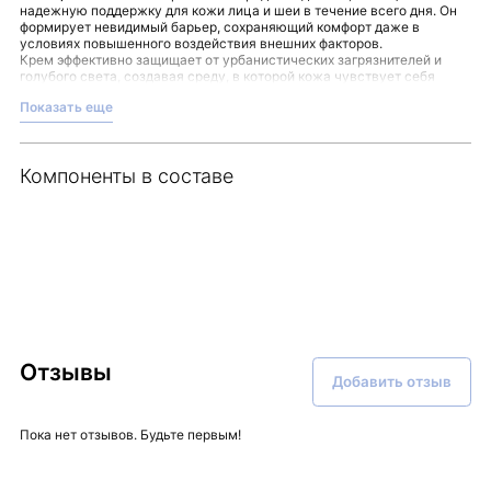
надежную поддержку для кожи лица и шеи в течение всего дня. Он
формирует невидимый барьер, сохраняющий комфорт даже в
условиях повышенного воздействия внешних факторов.
Крем эффективно защищает от урбанистических загрязнителей и
голубого света, создавая среду, в которой кожа чувствует себя
защищенной и ухоженной. Режим применения может стать вашей
Показать еще
ежедневной привычкой: наносите средство утром и вечером после
очищения и тонизирования — и создавайте для себя зону комфорта.
Особенности продукта:
Без добавления ароматизаторов — для минимизации
Компоненты в составе
раздражений
Поддержка кожи в условиях воздействия факторов
окружающей среды
Защита от воздействия современных источников голубого
света
Сдерживание процессов старения и контроля
гиперпигментации
360° protection cream
сочетает в себе продуманную формулу и
удобство применения, что делает его достойным выбором для
заботы о коже.
Это средство представлено в ассортименте на Malinaskin, где вы
Отзывы
Добавить отзыв
всегда найдете актуальные новинки и проверенные продукты для
ухода.
Пока нет отзывов. Будьте первым!