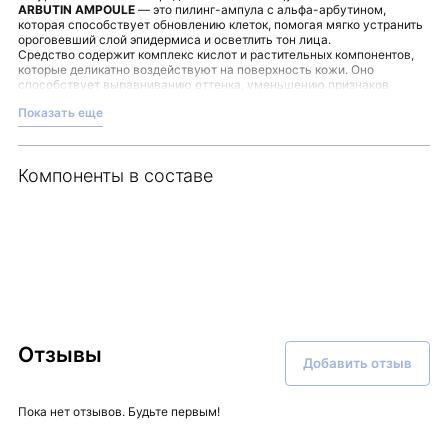
ARBUTIN AMPOULE
— это пилинг-ампула с альфа-арбутином,
которая способствует обновлению клеток, помогая мягко устранить
ороговевший слой эпидермиса и осветлить тон лица.
Средство содержит комплекс кислот и растительных компонентов,
которые деликатно воздействуют на поверхность кожи. Оно
способствует выравниванию оттенка, уменьшению признаков
тусклости и помогает в борьбе с пигментацией и постакне. Формула
Показать еще
также улучшает проницаемость эпидермиса, способствуя более
глубокому проникновению и увлажнению.
Среди достоинств ампулы:
Стимуляция клеточного обновления и бережное
Компоненты в составе
отшелушивание;
Поддержка тонуса кожи и выравнивание цвета лица;
Интенсивное увлажнение за счёт комплекса из восьми видов
гиалуроновой кислоты;
Успокаивающее и противовоспалительное действие
натуральных экстрактов;
Обеспечение защиты кожи от неблагоприятных факторов
окружающей среды.
Для максимального эффекта рекомендуется наносить ампулу на
предварительно тонизированную кожу и использовать
солнцезащитное средство в течение дня. Хранение в тёмном месте
Отзывы
Добавить отзыв
поможет сохранить эффективность продукта.
Данное средство представлено в ассортименте Malinaskin, где
уделяется внимание качеству и экспертному подходу к уходу за
кожей.
Пока нет отзывов. Будьте первым!