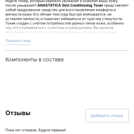
Ищете тонер, который бережно увлажнит и освежит вашу кожу
после умывания?
ANASTATICA Skin Conditioning Toner
представляет
собой продуманное средство для восстановления комфорта и
мягкости кожи. Его лёгкая текстура быстро впитывается, не
оставляя липкости, и помогает избавиться от чувства стянутости.
Тоник создан с учётом потребностей разных типов кожи, особенно
тех, кто сталкивается с сухостью и шелушением. Вы можете
использовать его сразу после очищения — нанести с помощью
ватного диска или легко промокнуть лицо ладонями.
Показать еще
Для вашего удобства и комфорта стоит обратить внимание на
следующие особенности:
Обеспечение длительного увлажнения до 48 часов;
Поддержка естественного кожного барьера и эластичности;
Компоненты в составе
Мягкое снятие раздражения и зуда;
Безопасная гипоаллергенная формула с pH 4,5.
ANASTATICA Skin Conditioning Toner
наполнит вашу ежедневную
рутину заботой о коже и подарит ощущение мягкости и свежести.
Ознакомиться подробнее и подобрать средства для ухода можно в
магазине Malinaskin.
Отзывы
Добавить отзыв
Пока нет отзывов. Будьте первым!