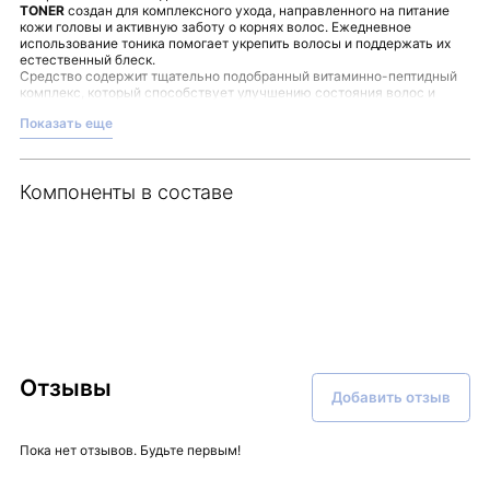
TONER
создан для комплексного ухода, направленного на питание
кожи головы и активную заботу о корнях волос. Ежедневное
использование тоника помогает укрепить волосы и поддержать их
естественный блеск.
Средство содержит тщательно подобранный витаминно-пептидный
комплекс, который способствует улучшению состояния волос и
кожи головы. Экстракт полевого хвоща и кофеин мягко активизируют
Показать еще
кровообращение, способствуя более глубокому проникновению
питательных веществ. В состав входят аминокислоты,
обеспечивающие дополнительное увлажнение и создающие эффект
гладкости.
Компоненты в составе
Рекомендуется наносить тоник на очищенную кожу головы после
мытья, мягко массируя для равномерного распределения и
стимуляции кровообращения. Такой уход можно включить в
ежедневную рутину, чтобы поддержать гармоничное состояние
волос.
Тоник MARUDERM ANTI-HAIR LOSS TONER
— часть
профессионального ухода, который вы можете найти в ассортименте
Malinaskin.
Отзывы
Добавить отзыв
Пока нет отзывов. Будьте первым!