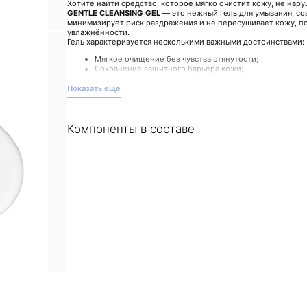
Хотите найти средство, которое мягко очистит кожу, не нар
GENTLE CLEANSING GEL
— это нежный гель для умывания, со
минимизирует риск раздражения и не пересушивает кожу, п
увлажнённости.
Гель характеризуется несколькими важными достоинствами:
Мягкое очищение без чувства стянутости;
Сохранение защитного барьера кожи;
Лёгкий отшелушивающий эффект для более гладкой п
Показать еще
Его формула разработана с учетом необходимости тонко возд
её без лишнего дискомфорта. Для использования достаточно
распределить мягкими массирующими движениями и тщател
температуры.
Компоненты в составе
Средство прекрасно впишется в ежедневный уход, создавая 
косметического ухода.
Вы можете приобрести
AQUA GENTLE CLEANSING GEL
в инте
гарантирует качество и оригинальность продукции.