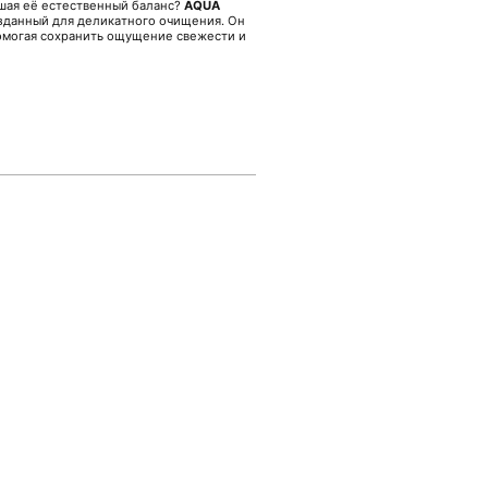
ушая её естественный баланс?
AQUA
зданный для деликатного очищения. Он
омогая сохранить ощущение свежести и
оверхности.
ействовать на кожу, помогая обновить
 вспенить небольшое количество геля,
ьно смыть водой комфортной
основу для дальнейших этапов
рнет-магазине Malinaskin, который