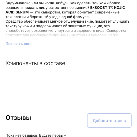
Задумывались ли вы когда-нибудь, как сделать тон кожи более
ровным и придать лицу естественное сияние?
B-BOOST 1% KOJIC
ACID SERUM
— это сыворотка, которая сочетает современные
технологии и бережный уход в одной формуле.
Средство обеспечивает мягкое отшелушивание, помогает улучшить
текстуру кожи и поддерживает её защитные функции, что
способствует сохранению упругости и здорового вида. Сыворотка
подходит для регулярного применения утром и вечером, легко
впитывается и комфортна на коже.
Показать еще
Основные особенности сыворотки:
Осветление пигментации и выравнивание тона.
Поддержка естественного сияния кожи.
Увлажнение и защита от неблагоприятных факторов
Компоненты в составе
окружающей среды.
Улучшение текстуры и барьерных свойств кожи.
Для применения достаточно нанести 2–3 капли на очищенную и
подготовленную кожу лица, осторожно распределить и массировать
до полного впитывания. Такая процедура способствует созданию
здорового внешнего вида без ощущения тяжести.
Высокое качество и современный подход отражают философию
средства, делая уход комфортным и эффективным. Подберите свою
ежедневную рутину вместе с
B-BOOST 1% KOJIC ACID SERUM
и
доверяйте только проверенным решениям. Оригинальный продукт
доступен в интернет-магазине Malinaskin.
Отзывы
Добавить отзыв
Пока нет отзывов. Будьте первым!