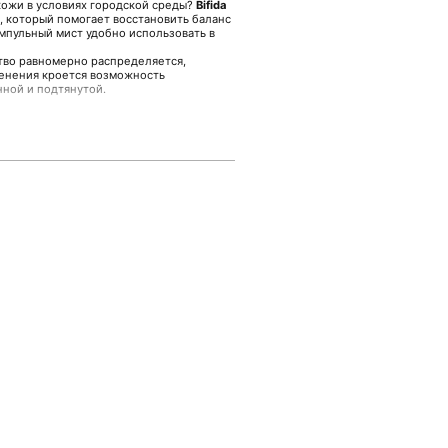
 кожи в условиях городской среды?
Bifida
, который помогает восстановить баланс
мпульный мист удобно использовать в
ство равномерно распределяется,
менения кроется возможность
ной и подтянутой.
poule Mist и доверьтесь качеству Manyo
не Malinaskin.