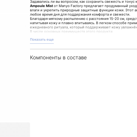
Задавались ли вы вопросом, как сохранить свежесть и тонус
Ampoule Mist
от Manyo Factory предлагает продуманный уход
влаги и укрепить природные защитные функции кожи. Этот а
любое время дня для поддержания комфорта и свежести.
Благодаря мягкому распылению с расстояния 15-20 см, сред
напитывая кожу и плавно впитываясь. В легком способе при
ежедневного ритуала, который поддерживает кожу увлажнён
В числе основных преимуществ этого продукта:
- Восстановление упругости и эластичности кожи
Показать еще
- Укрепление тургора, разглаживание кожных заломов
- Повышение устойчивости к внешним воздействиям
- Устранение сухости и шелушений
- Снятие раздражений и тонизирование кожи
Компоненты в составе
Поддержите естественную красоту кожи с помощью Bifida Am
Factory. Вы можете оформить покупку этого продукта в магази