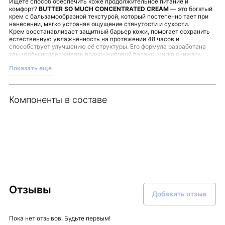
Ищете способ обеспечить коже продолжительное питание и
комфорт?
BUTTER SO MUCH CONCENTRATED CREAM
— это богатый
крем с бальзамообразной текстурой, который постепенно тает при
нанесении, мягко устраняя ощущение стянутости и сухости.
Крем восстанавливает защитный барьер кожи, помогает сохранить
естественную увлажнённость на протяжении 48 часов и
способствует улучшению её структуры. Его формула разработана
так, чтобы поддерживать водно-жировой баланс, мягко снижать
чувствительность кожи и дарить ощущение ухоженности даже в
Показать еще
холодный сезон.
Среди достоинств средства можно выделить:
Эффективную защиту от внешних факторов благодаря плотной
текстуре;
Компоненты в составе
Комфортное нанесение, идеально подходящее для
ежедневного ухода утром и вечером;
Смягчение огрубевших участков и устранение раздражений.
Вы сможете включить крем в свой рутинный уход,
воспользовавшись его питательными свойствами и защитой кожи в
течение всего дня. Обратите внимание на этот крем при выборе
средств для поддержания баланса и здоровья лица. Выбирайте
качество и заботу в интернет-магазине Malinaskin.
Отзывы
Добавить отзыв
Пока нет отзывов. Будьте первым!