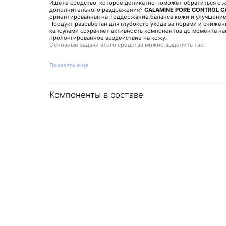
Ищете средство, которое деликатно поможет обратиться с 
дополнительного раздражения?
CALAMINE PORE CONTROL C
ориентированная на поддержание баланса кожи и улучшение
Продукт разработан для глубокого ухода за порами и снижен
капсулами сохраняет активность компонентов до момента на
пролонгированное воздействие на кожу.
Основные задачи этого средства можно выделить так:
способствует матовому виду и более ровному тону;
обеспечивает деликатное воздействие на поры;
Показать еще
помогает поддерживать чистоту кожи за счёт качестве
обеспечивает баланс и комфортное ощущение после 
Лёгкая текстура и сертифицированное качество делают прод
Компоненты в составе
применения утром и вечером. Нанесите небольшое количест
распределите для лучшего впитывания.
Доверяйте выбору средств для ухода за кожей внимательным 