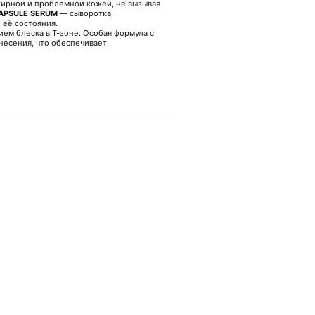
жирной и проблемной кожей, не вызывая
APSULE SERUM
— сыворотка,
 её состояния.
ием блеска в Т-зоне. Особая формула с
несения, что обеспечивает
нного состава;
использования.
укт удобным для регулярного
во на очищенную кожу и аккуратно
покупателям в магазине Malinaskin.