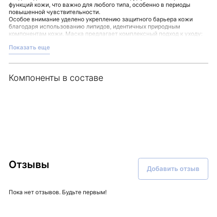
функций кожи, что важно для любого типа, особенно в периоды
повышенной чувствительности.
Особое внимание уделено укреплению защитного барьера кожи
благодаря использованию липидов, идентичных природным
компонентам кожи. Маска предлагает комплексный подход к уходу:
Восстановление и поддержание гидробаланса кожи;
Показать еще
Стабилизация защитных функций;
Комфорт и спокойствие, достигаемые благодаря
нейрокосметическому анти-стрессовому комплексу.
Компоненты в составе
Применение маски можно легко включить в свой ритуал ухода:
наносите ее 2–3 раза в неделю на очищенную кожу лица, шеи и зоны
декольте и оставляйте на 15 минут. После смывания теплой водой
кожа приобретает мягкость и свежесть, подготавливаясь к
дальнейшему уходу с дневным или ночным кремом.
Calming Hydro Mask — это продуманное решение для тех, кто ценит
надежный и деликатный уход. Ознакомиться с ассортиментом и
оформить заказ вы можете в магазине Malinaskin.
Отзывы
Добавить отзыв
Пока нет отзывов. Будьте первым!