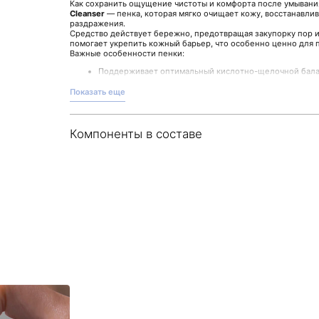
Как сохранить ощущение чистоты и комфорта после умыван
Cleanser
— пенка, которая мягко очищает кожу, восстанавлив
раздражения.
Средство действует бережно, предотвращая закупорку пор 
помогает укрепить кожный барьер, что особенно ценно для 
Важные особенности пенки:
Поддерживает оптимальный кислотно-щелочной бал
Мягко отшелушивает и смягчает кожу
Способствует уменьшению чувствительности и сниж
Показать еще
Не вызывает раздражения при регулярном использов
Использовать пенку просто: нанесите небольшое количество 
распределите по лицу массажными движениями, затем смойт
Компоненты в составе
подготовить кожу к дальнейшему уходу.
Продукт создан брендом PYUNKANG YUL, который сохраняет 
кожи и её поддержке. Купить этот и другие средства вы може