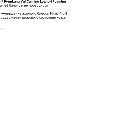
ия?
Pyunkang Yul Calming Low pH Foaming
ая её баланс и не провоцируя
и уменьшение жирного блеска. Низкий pH
поддержания здорового состояния кожи.
анс
ению отёчности
ании
средства, мягко вспеньте и
е тёплой водой. Такой ритуал позволит
внимание к естественным процессам
те в интернет-магазине Malinaskin.