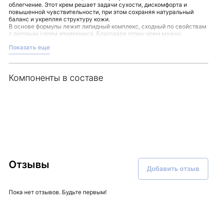
облегчение. Этот крем решает задачи сухости, дискомфорта и
повышенной чувствительности, при этом сохраняя натуральный
баланс и укрепляя структуру кожи.
В основе формулы лежит липидный комплекс, сходный по свойствам
с роговым слоем эпидермиса. Благодаря этому крем можно
использовать для поддержания здоровья кожи в различные
Показать еще
периоды. Комплекс STIMU-TEX способствует уменьшению чувства
зуда и покраснений, дарит ощущение комфорта и спокойствия. Масло
ши и сквалан добавляют крему дополнительные питательные и
увлажняющие свойства.
Компоненты в составе
Рекомендации к применению просты: нанесите крем на очищенную
кожу лица, шеи и декольте лёгкими, плавными движениями. Такой
подход позволяет сохранить естественную защиту кожи и подарить
ей мягкое питание.
Этот продукт станет надёжным элементом вашего ежедневного
ухода за кожей лица. Позаботьтесь о ней с помощью Ceramide Repair
Cream, который представлен в интернет-магазине Malinaskin.
Отзывы
Добавить отзыв
Пока нет отзывов. Будьте первым!