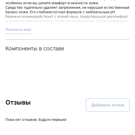
особенно если вы цените комфорт и нежность кожи.
Средство тщательно удаляет загрязнения, не нарушая естественный
баланс кожи. Его слабокислотная формула с нейтральным pH
бережно взаимодействует с кожей лица, предотвращая дискомфорт
и сохраняя увлажненность даже после умывания. Такое внимание к
деталям делает пенку подходящим вариантом для ежедневного
Показать еще
очищения.
DOKDO CLEANSER
отличается комплексным подходом к уходу:
глубинная морская вода поддерживает водный баланс и тонус
кожи;
Компоненты в составе
формирует невидимый барьер, который сохраняет влагу;
помогает уменьшить ощущение покраснений и раздражений;
способствует мягкости и гладкости кожи.
В работе с пенкой рекомендуется вспенить её во влажных ладонях,
аккуратно массировать лицо и затем тщательно смыть. Такой
простой ритуал позволит сохранить ощущение свежести и комфорта
на протяжении всего дня.
Оценить свойства этого средства вы можете, заказав его в магазине
Malinaskin.
Отзывы
Добавить отзыв
Пока нет отзывов. Будьте первым!