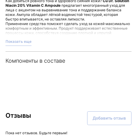
Как добиться ровного тона и здорового сияния кожи?
Cu Dr. Solution
Niacin 20% Vitamin C Ampoule
предлагает многогранный уход для
лица с акцентом на выравнивание тона и поддержание баланса
кожи. Ампула обладает лёгкой водянистой текстурой, которая
быстро впитывается, не оставляя липкости.
Применение средства поможет сделать уход за кожей максимально
комфортным и эффективным. Продукт поддерживает естественные
процессы кожи, способствуя созданию плотной и упругой
структуры.
Показать еще
Рекомендуется наносить ампулу на тонизированную кожу, завершая
уход увлажняющим кремом. Такой этап ухода помогает подготовить
кожу и усилить действие последующих средств.
Обратите внимание на преимущества продукта:
Компоненты в составе
многофункциональное действие для равномерного тона;
легкая текстура без ощущения липкости;
поддержка баланса и плотности кожи;
подготовка кожи к дальнейшему уходу.
Этот продукт отражает философию тщательного и продуманного
ухода за кожей, представленной в ассортименте Malinaskin.
Отзывы
Добавить отзыв
Пока нет отзывов. Будьте первым!