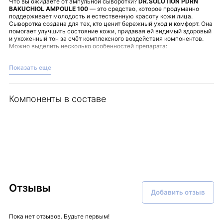
Что вы ожидаете от ампульной сыворотки?
DR.SOLUTION PDRN
BAKUCHIOL AMPOULE 100
— это средство, которое продуманно
поддерживает молодость и естественную красоту кожи лица.
Сыворотка создана для тех, кто ценит бережный уход и комфорт. Она
помогает улучшить состояние кожи, придавая ей видимый здоровый
и ухоженный тон за счёт комплексного воздействия компонентов.
Можно выделить несколько особенностей препарата:
стимулирует обновление клеток и процессы регенерации;
обеспечивает антиоксидантную защиту;
Показать еще
увлажняет и способствует сохранению упругости;
сокращает мимические и статические морщины;
выравнивает текстуру и тон, придавая коже сияние;
сокращает размер пор, улучшая микрорельеф.
Компоненты в составе
Такой продукт станет удобным решением в составе ежедневного
ухода. После очищения и тонизирования достаточно равномерно
нанести необходимое количество ампулы и обеспечить
завершающий этап с помощью крема.
Сыворотка представлена в линейке Dr.Solution и отвечает
современным стандартам ухода. Более подробную информацию вы
можете получить, обратившись к специалистам Malinaskin.
Отзывы
Добавить отзыв
Пока нет отзывов. Будьте первым!