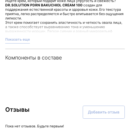
Ищете крем, который подарит коже лица упругость и свежесть?
DR.SOLUTION PDRN BAKUCHIOL CREAM 100
создан для
поддержания естественной красоты и здоровья кожи. Его текстура
приятна, легко распределяется и быстро впитывается без ощущения
липкости.
Этот крем помогает сохранить эластичность и четкость овала лица,
а также способствует выравниванию тона и уменьшению
выраженности морщин. Легкое сияние и ровный микрорельеф
становятся заметны при регулярном использовании в рамках вашего
Показать еще
ухода.
Применяйте средство в завершающем этапе ухода, чтобы
обеспечить коже комфорт и глубокое увлажнение. Формула крема
разрабатывалась с учетом чувствительной кожи, подчеркивая
Компоненты в составе
бережное воздействие и комфорт.
Преимущества использования DR.SOLUTION PDRN BAKUCHIOL
CREAM 100:
Упругость и эластичность кожи;
Выравнивание текстуры и тона;
Легкое и комфортное нанесение;
Отсутствие липкости и жирного блеска.
Этот крем гармонично дополнит вашу ежедневную бьюти-рутину.
Откройте для себя премиальное качество и комфорт вместе с
Malinaskin.
Отзывы
Добавить отзыв
Пока нет отзывов. Будьте первым!