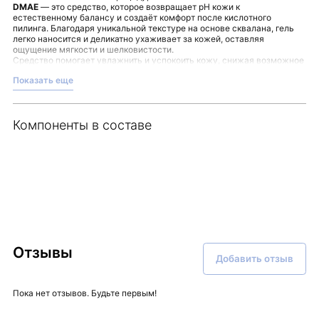
DMAE
— это средство, которое возвращает рН кожи к
естественному балансу и создаёт комфорт после кислотного
пилинга. Благодаря уникальной текстуре на основе сквалана, гель
легко наносится и деликатно ухаживает за кожей, оставляя
ощущение мягкости и шелковистости.
Средство помогает увлажнить и успокоить кожу, снижая возможное
раздражение после пилинга. В составе препарата — комплекс
Показать еще
компонентов, который поддерживает естественные процессы
обновления и дарит приятное ощущение свежести и комфорта.
Удобный дозатор делает использование геля простым и экономным.
Сделайте этап нейтрализации частью вашей процедуры ухода, чтобы
Компоненты в составе
кожа быстро пришла в естественное состояние и была готова к
следующим этапам заботы о себе.
GEL-NEUTRALIZER DMAE
станет
надежным помощником в вашем косметическом арсенале.
Этот продукт доступен в магазине Malinaskin — обратите внимание
на наш ассортимент качественной косметики для ухода за лицом.
Отзывы
Добавить отзыв
Пока нет отзывов. Будьте первым!