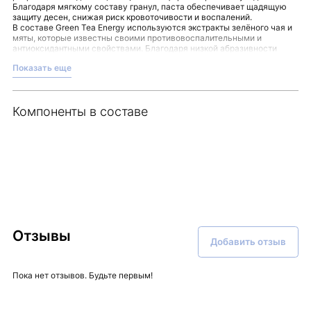
Благодаря мягкому составу гранул, паста обеспечивает щадящую
защиту десен, снижая риск кровоточивости и воспалений.
В составе Green Tea Energy используются экстракты зелёного чая и
мяты, которые известны своими противовоспалительными и
антиоксидантными свойствами. Благодаря низкой абразивности
продукт подходит для регулярного применения, даже если у вас
Показать еще
повышенная чувствительность зубов или есть некоторые дефекты
эмали. Помимо этого, паста эффективно освежает дыхание, придавая
ощущение чистоты и свежести.
Рекомендуется наносить небольшое количество пасты на зубную
Компоненты в составе
щётку и чистить зубы круговыми движениями, аккуратно массируя
десны. Применение пасты утром и вечером поможет поддерживать
комфортное состояние полости рта на протяжении дня.
Удобство и заботу о зубах сочетают в себе свойства этой зубной
пасты. Вы можете найти
Green Tea Energy
в ассортименте интернет-
магазина Malinaskin.
Отзывы
Добавить отзыв
Пока нет отзывов. Будьте первым!