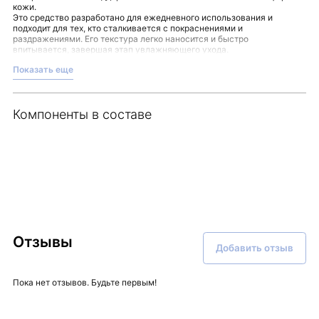
кожи.
Это средство разработано для ежедневного использования и
подходит для тех, кто сталкивается с покраснениями и
раздражениями. Его текстура легко наносится и быстро
впитывается, завершая этап увлажняющего ухода.
Преимущества ежедневного лосьона:
Показать еще
Увлажняет и смягчает кожу
, создавая ощущение комфорта и
свежести.
Снижает сухость и обезвоженность.
Поддерживает барьерную функцию, защищая от потери влаги.
Компоненты в составе
Помогает уменьшать покраснения и раздражения.
Регулирует работу сальных желез, предотвращая избыточный
блеск.
Наносите HEARTLEAF 70 DAILY LOTION на очищенную и
тонизированную кожу лица как завершающий этап ухода для
ощущения свежести и мягкости на протяжении всего дня.
Доверяйте экспертности уходовых средств, представленных в
магазине Malinaskin.
Отзывы
Добавить отзыв
Пока нет отзывов. Будьте первым!