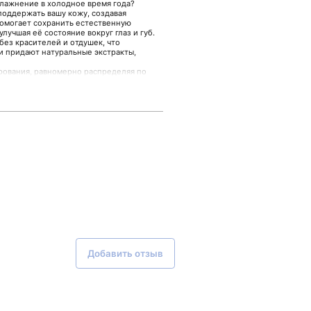
влажнение в холодное время года?
поддержать вашу кожу, создавая
помогает сохранить естественную
улучшая её состояние вокруг глаз и губ.
без красителей и отдушек, что
и придают натуральные экстракты,
рования, равномерно распределяя по
ие сухим участкам в зоне вокруг глаз,
реды
yday, направленной на тщательный уход
ругих средствах вы можете узнать в
Добавить отзыв