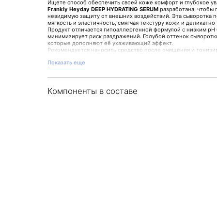
Ищете способ обеспечить своей коже комфорт и глубокое у
Frankly Heyday DEEP HYDRATING SERUM
разработана, чтобы 
невидимую защиту от внешних воздействий. Эта сыворотка 
мягкость и эластичность, смягчая текстуру кожи и деликатно 
Продукт отличается гипоаллергенной формулой с низким pH 
минимизирует риск раздражений. Голубой оттенок сыворотк
которые дополняют её ухаживающий эффект.
Рекомендуется наносить средство после очищения и тонизи
массажным линиям. При необходимости можно уделить вниман
Показать еще
губ и шеи для дополнительного увлажнения.
Ключевые преимущества сыворотки:
Глубокое увлажнение без ощущения жирности
Поддержание естественного баланса кожи
Компоненты в составе
Защита от неблагоприятных факторов окружающей с
Обратите внимание, что этот продукт — часть философии He
и внимание к потребностям кожи. Подробнее о сыворотке и д
магазине Malinaskin.