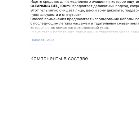
Ищете средство для ежедневного очищения, которое ощути
CLEANSING GEL, 100ml.
предлагает деликатный подход, сохр
Этот гель мягко очищает лицо, шею и зону декольте, подде
чувства сухости и стянутости.
Способ применения предполагает использование небольшого
с последующим легким массажем и тщательным смыванием т
которая легко впишется в ежедневный уход.
Результатом регулярного применения становится более ро
увлажнения. Средство также помогает поддерживать баланс 
Показать еще
барьерные функции.
Это универсальное решение, подходящее для разнообразных
обеспечивающее мягкое очищение и комфорт в течение всег
Выбирайте LACTIC ACID CLEANSING GEL в магазине Malinaskin 
Компоненты в составе
забота о клиенте стоят на первом месте.