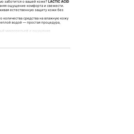
мо заботится о вашей коже?
LACTIC ACID
аняя ощущение комфорта и свежести.
рживая естественную защиту кожи без
 количества средства на влажную кожу
еплой водой — простая процедура,
вный микрорельеф и ощущение
кожи, усиливая её естественные
 потребностей и рутин,
о дня.
— месте, где внимание к качеству и