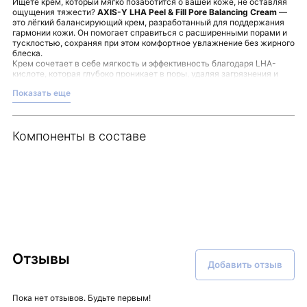
Ищете крем, который мягко позаботится о вашей коже, не оставляя
ощущения тяжести?
AXIS-Y LHA Peel & Fill Pore Balancing Cream
—
это лёгкий балансирующий крем, разработанный для поддержания
гармонии кожи. Он помогает справиться с расширенными порами и
тусклостью, сохраняя при этом комфортное увлажнение без жирного
блеска.
Крем сочетает в себе мягкость и эффективность благодаря LHA-
кислоте, которая глубоко проникает в поры, удаляя загрязнения и
контролируя кожный себум. Это способствует поддержанию
Показать еще
свежести и естественной текстуры кожи.
В составе также присутствуют растительные экстракты центеллы
азиатской и листьев чайного дерева, которые помогают успокоить
кожу и защитить её от воздействия окружающей среды.
Компоненты в составе
Увлажняющий комплекс с глицерином и ацеролой способствует
поддержанию гидролипидного баланса, обеспечивая ощущение
комфорта и свежести.
Используйте крем утром и вечером, распределяя его лёгкими
похлопывающими движениями на очищенную кожу. Такой подход
позволит средству лучше впитаться и поддержит ощущение баланса
и ухоженности.
Обратите внимание на этот сбалансированный уход, который
представлен в магазине Malinaskin.
Отзывы
Добавить отзыв
Пока нет отзывов. Будьте первым!