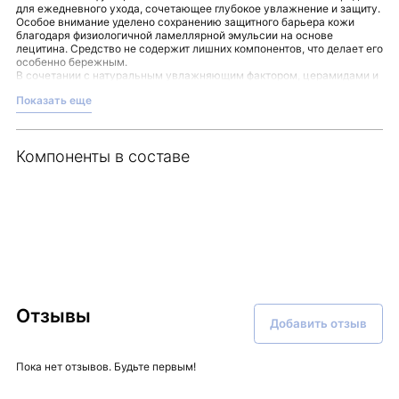
для ежедневного ухода, сочетающее глубокое увлажнение и защиту.
Особое внимание уделено сохранению защитного барьера кожи
благодаря физиологичной ламеллярной эмульсии на основе
лецитина. Средство не содержит лишних компонентов, что делает его
особенно бережным.
В сочетании с натуральным увлажняющим фактором, церамидами и
маслами молочко способствует поддержанию комфорта и
Показать еще
увлажнённости даже при сухом воздухе.
Для удобства использования рекомендуется наносить молочко на
очищенную кожу тела.
Основные преимущества:
Компоненты в составе
Глубокое увлажнение
благодаря комплексному составу
натуральных компонентов.
Поддержка защитного барьера чувствительной кожи без
нарушения её функций.
Отсутствие балластных веществ для мягкого ухода.
Данное молочко — подходящий выбор для тех, кто ценит
сбалансированный уход с акцентом на естественность. Приобрести
средство можно в интернет-магазине Malinaskin.
Отзывы
Добавить отзыв
Пока нет отзывов. Будьте первым!