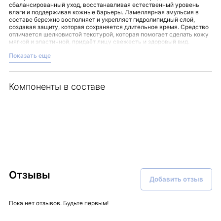
сбалансированный уход, восстанавливая естественный уровень
влаги и поддерживая кожные барьеры. Ламеллярная эмульсия в
составе бережно восполняет и укрепляет гидролипидный слой,
создавая защиту, которая сохраняется длительное время. Средство
отличается шелковистой текстурой, которая помогает сделать кожу
мягкой и эластичной, придаёт лицу свежесть и здоровый вид.
В числе преимуществ крем-сыворотки:
Показать еще
Глубокое увлажнение с поддержкой упругости и тонуса.
Восстановление липидо-эпидермального барьера.
Мягкость и комфорт без ощущения сухости.
Возможность использования как самостоятельного средства
Компоненты в составе
или базы под основной крем.
Подходит для различных типов кожи.
Рекомендуется для поддержания состояния сухой, тонкой,
атоничной, комбинированной и возрастной кожи, а также при
необходимости укрепить кожный барьер. Нанесение крем-
сыворотки легко впишется в ваш ежедневный ритуал ухода,
обеспечивая коже длительное увлажнение и защиту.
Данный продукт представлен в магазине Malinaskin, где забота о
качестве и доверие к средствам — на первом месте.
Отзывы
Добавить отзыв
Пока нет отзывов. Будьте первым!