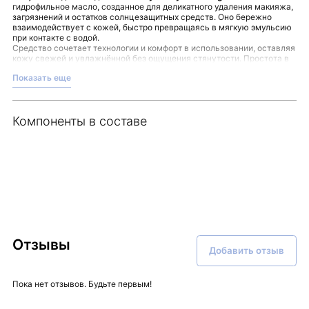
гидрофильное масло, созданное для деликатного удаления макияжа,
загрязнений и остатков солнцезащитных средств. Оно бережно
взаимодействует с кожей, быстро превращаясь в мягкую эмульсию
при контакте с водой.
Средство сочетает технологии и комфорт в использовании, оставляя
кожу свежей и увлажнённой без ощущения стянутости. Простота в
применении делает его удобным этапом ежедневного ухода:
Показать еще
Удаляет загрязнения, включая черные точки и
мелкодисперсную пыль.
Поддерживает чистоту пор, помогая избежать их закупорки.
Сохраняет естественное состояние кожи, не утяжеляя её.
Компоненты в составе
Нанесите масло на сухую кожу, мягко помассируйте, добавьте
немного воды для эмульгации и смойте. Этот ритуал очищения
подарит легкость и комфорт, гармонично вписываясь в ежедневный
уход.
Обратите внимание, что этот продукт доступен в магазине Malinaskin
— сподручном месте для выбора качественной косметики.
Отзывы
Добавить отзыв
Пока нет отзывов. Будьте первым!