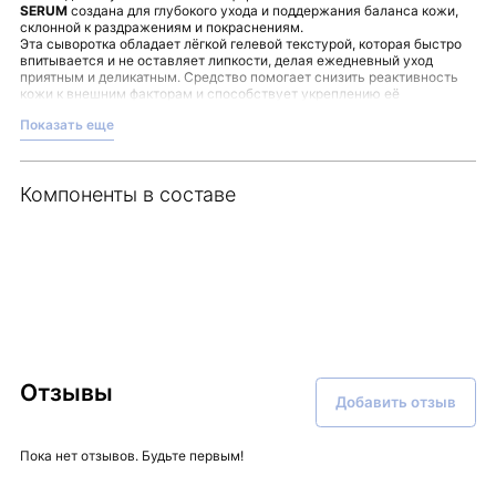
SERUM
создана для глубокого ухода и поддержания баланса кожи,
склонной к раздражениям и покраснениям.
Эта сыворотка обладает лёгкой гелевой текстурой, которая быстро
впитывается и не оставляет липкости, делая ежедневный уход
приятным и деликатным. Средство помогает снизить реактивность
кожи к внешним факторам и способствует укреплению её
естественного барьера. Ваша кожа получает необходимую защиту и
Показать еще
ощущение свежести после каждого применения.
Простой сценарий использования:
— нанесите сыворотку на очищенную и тонизированную кожу лица;
— равномерно распределите по поверхности для комфортного
Компоненты в составе
увлажнения.
Выбирая этот продукт, вы доверяете заботе о своей коже, которая
поддерживает её мягкость и комфорт в течение дня. Подробнее о
средстве и других продуктах уходовой косметики можно узнать в
магазине Malinaskin.
Отзывы
Добавить отзыв
Пока нет отзывов. Будьте первым!