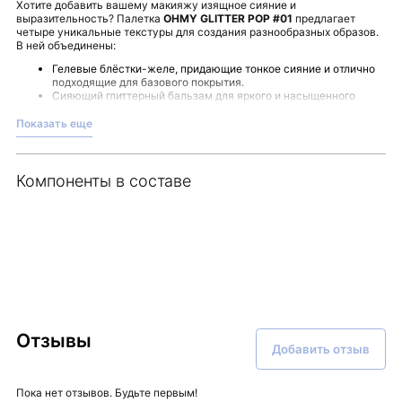
Хотите добавить вашему макияжу изящное сияние и
выразительность? Палетка
OHMY GLITTER POP #01
предлагает
четыре уникальные текстуры для создания разнообразных образов.
В ней объединены:
Гелевые блёстки-желе, придающие тонкое сияние и отлично
подходящие для базового покрытия.
Сияющий глиттерный бальзам для яркого и насыщенного
блеска.
Многослойный пигмент, раскрывающий глубину цвета и
Показать еще
обеспечивающий стойкость.
Тающий влажный пигмент, который легко распределяется и
дарит деликатное мерцание.
Компоненты в составе
Эти текстуры можно комбинировать, позволяя создать как яркие
акценты, так и мягкий мерцающий эффект для дневного образа. Для
нанесения подойдут кисть, аппликатор или пальцы — выбор способа
зависит от желаемой интенсивности.
Палетка удобно структурирована, чтобы вы могли
экспериментировать с макияжем и подчеркивать его особенную
текстуру.
OHMY GLITTER POP #01
— средство, которое помогает
раскрыть творческий потенциал в работе с декоративной
косметикой.
Выбирайте косметику с вниманием и доверием — в магазине
Malinaskin вы найдете эту палетку и другие продукты для
выразительного макияжа.
Отзывы
Добавить отзыв
Пока нет отзывов. Будьте первым!