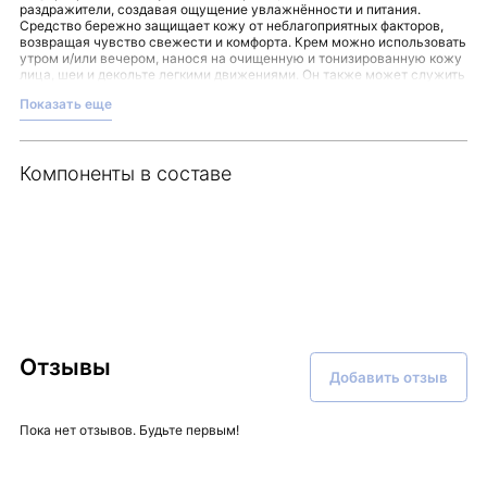
раздражители, создавая ощущение увлажнённости и питания.
Средство бережно защищает кожу от неблагоприятных факторов,
возвращая чувство свежести и комфорта. Крем можно использовать
утром и/или вечером, нанося на очищенную и тонизированную кожу
лица, шеи и декольте легкими движениями. Он также может служить
отличной основой под макияж.
Показать еще
Этот крем подходит для тех, кто ценит сбалансированный уход и
стремится поддерживать состояние своей кожи в условиях
повседневной динамики. Его нежная текстура легко впитывается, не
создавая ощущения тяжести.
Компоненты в составе
Покупая данный продукт, вы выбираете внимание к деталям и
профессиональный подход к уходу, который предлагает интернет-
магазин Malinaskin.
Отзывы
Добавить отзыв
Пока нет отзывов. Будьте первым!