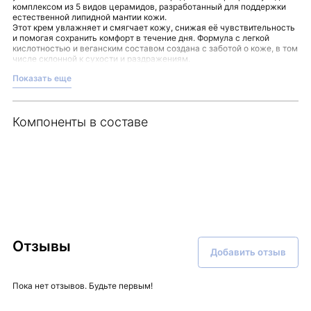
комплексом из 5 видов церамидов, разработанный для поддержки
естественной липидной мантии кожи.
Этот крем увлажняет и смягчает кожу, снижая её чувствительность
и помогая сохранить комфорт в течение дня. Формула с легкой
кислотностью и веганским составом создана с заботой о коже, в том
числе склонной к сухости и раздражениям.
Регулярное использование крема:
Показать еще
поддерживает защитные свойства кожи,
помогает справиться с шелушениями и сухими морщинками,
способствует ощущению мягкости и гладкости.
Компоненты в составе
Наносите крем на кожу лица и шеи утром и вечером в завершение
ухода для создания комфортного и ухоженного состояния.
Откройте для себя целостный подход к заботе о коже с помощью
SOLID IN Ceramide Cream — выбор, доступный в магазине Malinaskin.
Отзывы
Добавить отзыв
Пока нет отзывов. Будьте первым!