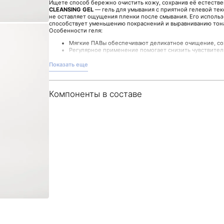
Ищете способ бережно очистить кожу, сохранив её естестве
CLEANSING GEL
— гель для умывания с приятной гелевой тек
не оставляет ощущения пленки после смывания. Его исполь
способствует уменьшению покраснений и выравниванию тон
Особенности геля:
Мягкие ПАВы обеспечивают деликатное очищение, со
Регулярное применение помогает снизить чувствител
Текстура приятна в использовании и обладает легким
Формат 150 мл позволяет экономично расходовать сре
Показать еще
Гель прекрасно впишется в ваш рутинный уход, оставляя кож
доступен в магазине Malinaskin, где вы можете подобрать ср
Компоненты в составе