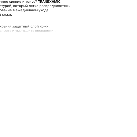
нное сияние и тонус?
TRANEXAMIC
стурой, который легко распределяется и
зование в ежедневном уходе
а кожи.
храняя защитный слой кожи.
ьность и уменьшить воспаления.
 ароматом.
дство.
у свежей и ухоженной. Продукт уже
едства для комплексного ухода.