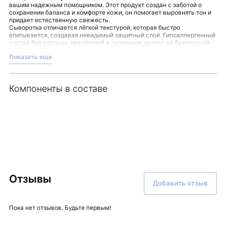
вашим надежным помощником. Этот продукт создан с заботой о
сохранении баланса и комфорте кожи, он помогает выровнять тон и
придает естественную свежесть.
Сыворотка отличается лёгкой текстурой, которая быстро
впитывается, создавая невидимый защитный слой. Гипоаллергенный
состав без отдушек, красителей и силиконов делает её безопасной
для ежедневного использования, не вызывая дискомфорта.
Показать еще
Включите этот продукт в утренний и вечерний уход, нанося на
очищенную кожу для равномерного распределения и максимально
комфортного ощущения.
Преимущества использования:
Компоненты в составе
- Выравнивание тона и естественное сияние кожи
- Увлажнение и восстановление защитного барьера
- Легкая текстура с быстрым впитыванием
Сыворотка Frankly Vita Bomb CALMING & RELIEF SERUM —
выразительный выбор тех, кто ценит качество и заботу в уходе.
Оценить преимущества этого средства вы можете в интернет-
магазине Malinaskin.
Отзывы
Добавить отзыв
Пока нет отзывов. Будьте первым!