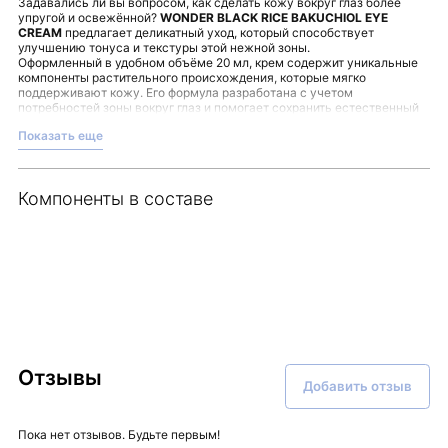
Задавались ли вы вопросом, как сделать кожу вокруг глаз более
упругой и освежённой?
WONDER BLACK RICE BAKUCHIOL EYE
CREAM
предлагает деликатный уход, который способствует
улучшению тонуса и текстуры этой нежной зоны.
Оформленный в удобном объёме 20 мл, крем содержит уникальные
компоненты растительного происхождения, которые мягко
поддерживают кожу. Его формула разработана с учетом
потребностей зоны вокруг глаз и помогает сохранить естественный
баланс и комфорт.
Показать еще
Для применения достаточно нанести небольшое количество крема
утром и вечером, используя лёгкие похлопывающие движения до
полного впитывания. Такой ритуал придаст ощущение ухоженности и
свежести, делая уход за глазами приятной повседневной
Компоненты в составе
процедурой.
Этот крем станет гармоничным дополнением вашей коллекции
средств по уходу, отражая стремление к эффективному и бережному
подходу. Оригинальный продукт доступен для вас в интернет-
магазине Malinaskin.
Отзывы
Добавить отзыв
Пока нет отзывов. Будьте первым!