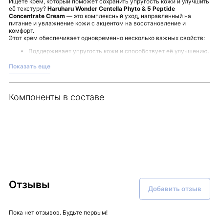
Ищете крем, который поможет сохранить упругость кожи и улучшить
её текстуру?
Haruharu Wonder Centella Phyto & 5 Peptide
Concentrate Cream
— это комплексный уход, направленный на
питание и увлажнение кожи с акцентом на восстановление и
комфорт.
Этот крем обеспечивает одновременно несколько важных свойств:
Поддерживает упругость кожи и способствует её улучшению.
Помогает снять раздражения и покраснения, обеспечивая
деликатное облегчение.
Показать еще
Активно насыщает влагой, создавая ощущение свежести и
комфорта.
Способствует выравниванию текстуры и придаёт коже более
ухоженный вид.
Компоненты в составе
Лёгкая, комфортная текстура позволяет использовать крем утром и
вечером, мягко ухаживая за кожей в любое время дня. Он хорошо
впитывается и прекрасно сочетается с другими средствами.
Это решение для тех, кто ищет нежный и продуманный уход с
фокусом на поддержание естественного состояния кожи.
Встроенный пептидный комплекс направлен на сохранение
молодости и эластичности.
В магазине Malinaskin вы найдёте этот и другие средства для
гармоничного ухода.
Отзывы
Добавить отзыв
Пока нет отзывов. Будьте первым!