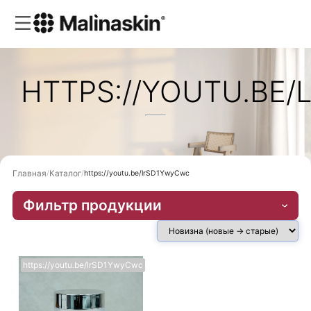
HTTPS://YOUTU.BE
Главная
Каталог
https://youtu.be/lrSD1YwyCwc
Фильтр продукции
https://youtu.be/lrSD1YwyCwc