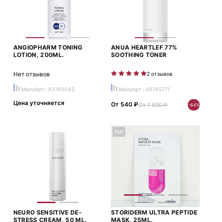
ANGIOPHARM TONING
ANUA HEARTLEF 77%
LOTION, 200ML.
SOOTHING TONER
Нет отзывов
2 отзывов
Мало
Арт.: X3740045
Мало
Арт.: X9745771
Цена уточняется
От 540 ₽
От 1 500 ₽
-64%
Хит
NEURO SENSITIVE DE-
STORIDERM ULTRA PEPTIDE
STRESS CREAM, 50 ML.
MASK, 25ML.